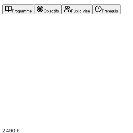
Programme
Objectifs
Public visé
Prérequis
1
Les 5 ateliers EBIOS RM
Atelier 1 : Cadrage et socle de sécurité
Atelier 2 : Sources de risque
Atelier 3 : Scénarios stratégiques
Atelier 4 : Scénarios opérationnels
Atelier 5 : Traitement du risque
2 490 €