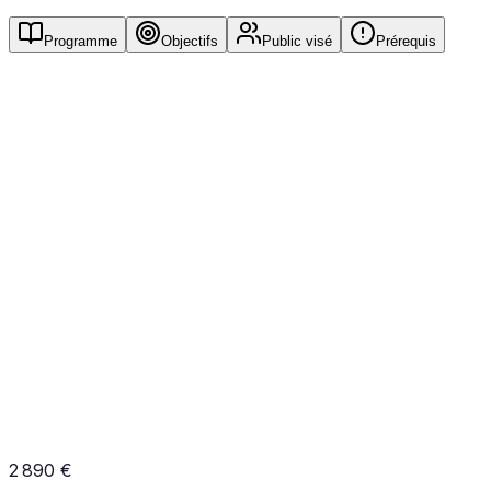
Programme
Objectifs
Public visé
Prérequis
1
Sécurité IAM et identité
Politiques IAM
Rôles et fédération
MFA et accès conditionnel
2
Sécurité réseau et données
2 890 €