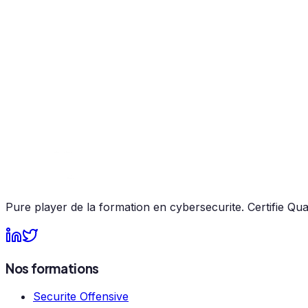
Lire l'article
Certifications
CISSP vs CISM : quelle certification choisir pour vo
Deux certifications de référence en cybersécurité, mais de
Lire l'article
Pure player de la formation en cybersecurite. Certifie Qual
Nos formations
Securite Offensive